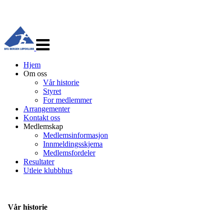
Veksle
navigasjon
Hjem
Om oss
Vår historie
Styret
For medlemmer
Arrangementer
Kontakt oss
Medlemskap
Medlemsinformasjon
Innmeldingsskjema
Medlemsfordeler
Resultater
Utleie klubbhus
Vår historie