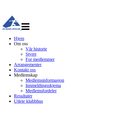
Veksle
navigasjon
Hjem
Om oss
Vår historie
Styret
For medlemmer
Arrangementer
Kontakt oss
Medlemskap
Medlemsinformasjon
Innmeldingsskjema
Medlemsfordeler
Resultater
Utleie klubbhus