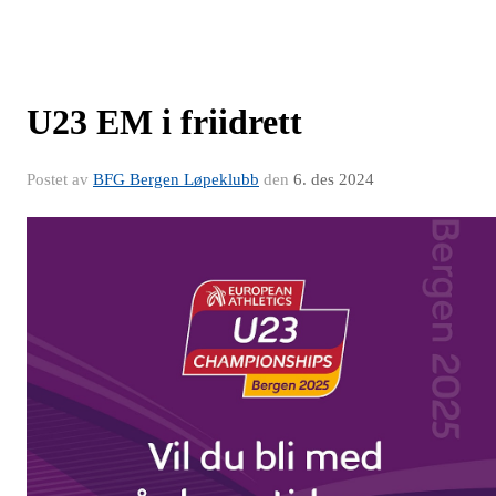
U23 EM i friidrett
Postet av
BFG Bergen Løpeklubb
den
6. des 2024