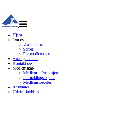
Veksle
navigasjon
Hjem
Om oss
Vår historie
Styret
For medlemmer
Arrangementer
Kontakt oss
Medlemskap
Medlemsinformasjon
Innmeldingsskjema
Medlemsfordeler
Resultater
Utleie klubbhus