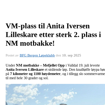
VM-plass til Anita Iversen
Lilleskare etter sterk 2. plass i
NM motbakke!
Postet av
BFG Bergen Løpeklubb
den
10. sep 2025
Under
NM motbakke – Mefjellet Opp
i Valldal 19. juli leverte
Anita Iversen Lilleskare
et strålende løp. Den knalltøffe løypa bø
på
7 kilometer og 1100 høydemeter
, og i tillegg slo sommervarm
til med hele 30 grader og sol.