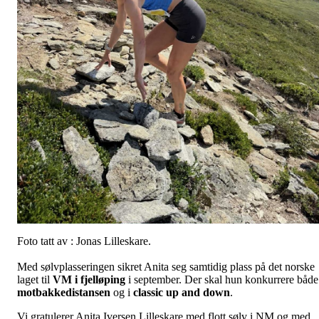
Foto tatt av : Jonas Lilleskare.
Med sølvplasseringen sikret Anita seg samtidig plass på det norske
laget til
VM i fjelløping
i september. Der skal hun konkurrere både
motbakkedistansen
og i
classic up and down
.
Vi gratulerer Anita Iversen Lilleskare med flott sølv i NM og med