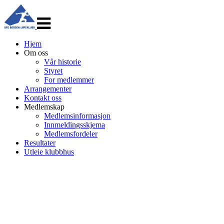
Veksle
navigasjon
Hjem
Om oss
Vår historie
Styret
For medlemmer
Arrangementer
Kontakt oss
Medlemskap
Medlemsinformasjon
Innmeldingsskjema
Medlemsfordeler
Resultater
Utleie klubbhus