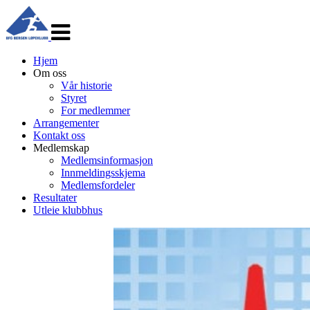
Veksle
navigasjon
Hjem
Om oss
Vår historie
Styret
For medlemmer
Arrangementer
Kontakt oss
Medlemskap
Medlemsinformasjon
Innmeldingsskjema
Medlemsfordeler
Resultater
Utleie klubbhus