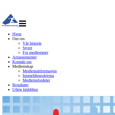
Veksle
navigasjon
Hjem
Om oss
Vår historie
Styret
For medlemmer
Arrangementer
Kontakt oss
Medlemskap
Medlemsinformasjon
Innmeldingsskjema
Medlemsfordeler
Resultater
Utleie klubbhus