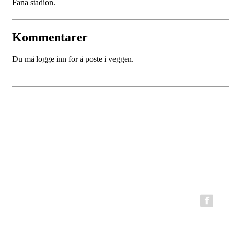
Fana stadion.
Kommentarer
Du må logge inn for å poste i veggen.
BFG Bergen Løpeklubb
Epost:
bfg.styret@gmail.com
Organisasjonsnummer: 980794199