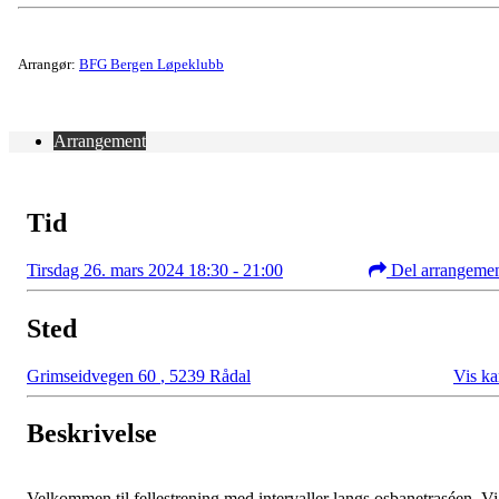
Arrangør:
BFG Bergen Løpeklubb
Arrangement
Tid
Tirsdag 26. mars 2024 18:30 - 21:00
Del arrangeme
Sted
Grimseidvegen 60
,
5239 Rådal
Vis ka
Beskrivelse
Velkommen til fellestrening med intervaller langs osbanetraséen. Vi