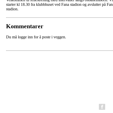
starter kl 18.30 fra klubbhuset ved Fana stadion og avslutter på Fan
stadion.
Kommentarer
Du må logge inn for å poste i veggen.
BFG Bergen Løpeklubb
Epost:
bfg.styret@gmail.com
Organisasjonsnummer: 980794199