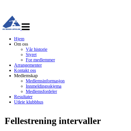
Veksle
navigasjon
Hjem
Om oss
Vår historie
Styret
For medlemmer
Arrangementer
Kontakt oss
Medlemskap
Medlemsinformasjon
Innmeldingsskjema
Medlemsfordeler
Resultater
Utleie klubbhus
Fellestrening intervaller