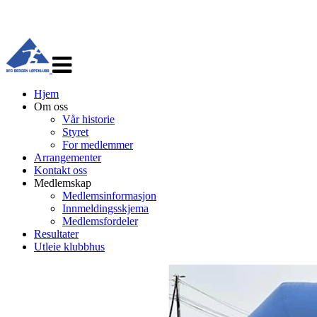
Veksle
navigasjon
Hjem
Om oss
Vår historie
Styret
For medlemmer
Arrangementer
Kontakt oss
Medlemskap
Medlemsinformasjon
Innmeldingsskjema
Medlemsfordeler
Resultater
Utleie klubbhus