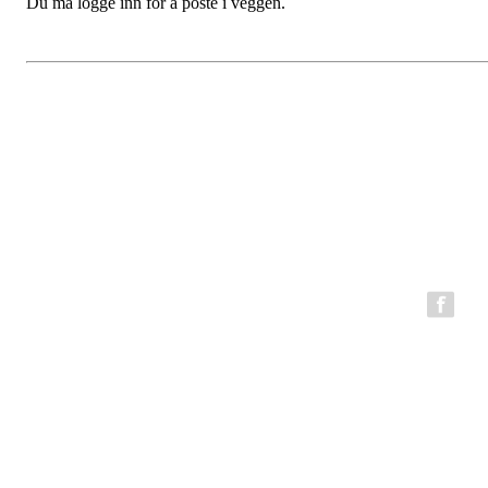
Du må logge inn for å poste i veggen.
BFG Bergen Løpeklubb
Epost:
bfg.styret@gmail.com
Organisasjonsnummer: 980794199