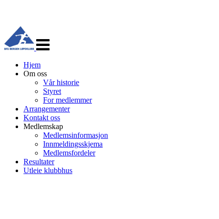
Veksle
navigasjon
Hjem
Om oss
Vår historie
Styret
For medlemmer
Arrangementer
Kontakt oss
Medlemskap
Medlemsinformasjon
Innmeldingsskjema
Medlemsfordeler
Resultater
Utleie klubbhus