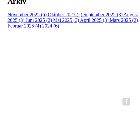
Arkiv
November 2025 (6)
Oktober 2025 (2)
September 2025 (3)
August
2025 (3)
Juni 2025 (2)
Mai 2025 (3)
April 2025 (3)
Mars 2025 (2)
Februar 2025 (4)
2024 (6)
BFG Bergen Løpeklubb
Epost:
bfg.styret@gmail.com
Organisasjonsnummer: 980794199