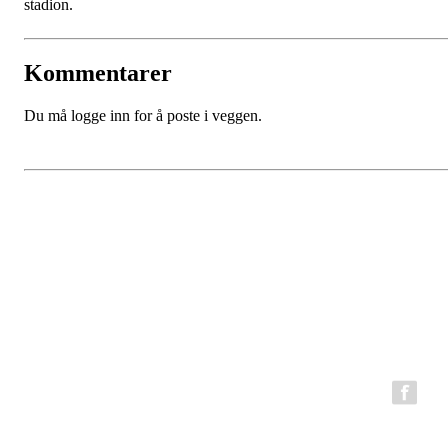
stadion.
Kommentarer
Du må logge inn for å poste i veggen.
BFG Bergen Løpeklubb
Epost:
bfg.styret@gmail.com
Organisasjonsnummer: 980794199