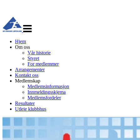
Veksle
navigasjon
Hjem
Om oss
Vår historie
Styret
For medlemmer
Arrangementer
Kontakt oss
Medlemskap
Medlemsinformasjon
Innmeldingsskjema
Medlemsfordeler
Resultater
Utleie klubbhus