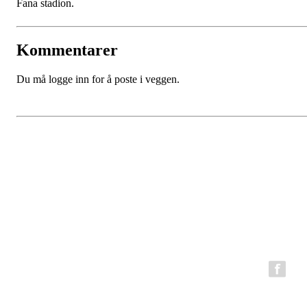
Fana stadion.
Kommentarer
Du må logge inn for å poste i veggen.
BFG Bergen Løpeklubb
Epost:
bfg.styret@gmail.com
Organisasjonsnummer: 980794199