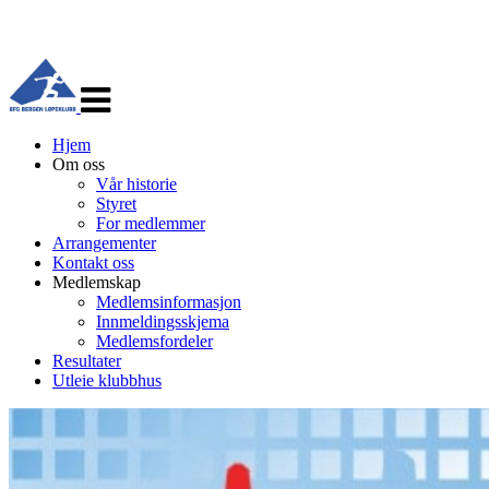
Veksle
navigasjon
Hjem
Om oss
Vår historie
Styret
For medlemmer
Arrangementer
Kontakt oss
Medlemskap
Medlemsinformasjon
Innmeldingsskjema
Medlemsfordeler
Resultater
Utleie klubbhus