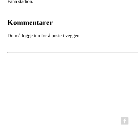
Fana stadion.
Kommentarer
Du må logge inn for å poste i veggen.
BFG Bergen Løpeklubb
Epost:
bfg.styret@gmail.com
Organisasjonsnummer: 980794199