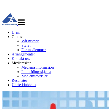
Veksle
navigasjon
Hjem
Om oss
Vår historie
Styret
For medlemmer
Arrangementer
Kontakt oss
Medlemskap
Medlemsinformasjon
Innmeldingsskjema
Medlemsfordeler
Resultater
Utleie klubbhus