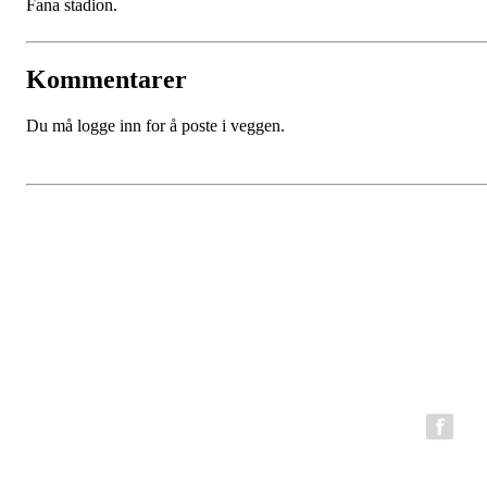
Fana stadion.
Kommentarer
Du må logge inn for å poste i veggen.
BFG Bergen Løpeklubb
Epost:
bfg.styret@gmail.com
Organisasjonsnummer: 980794199