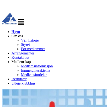
Veksle
navigasjon
Hjem
Om oss
Vår historie
Styret
For medlemmer
Arrangementer
Kontakt oss
Medlemskap
Medlemsinformasjon
Innmeldingsskjema
Medlemsfordeler
Resultater
Utleie klubbhus