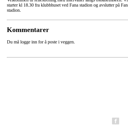
starter kl 18.30 fra klubbhuset ved Fana stadion og avslutter på Fan
stadion.
Kommentarer
Du må logge inn for å poste i veggen.
BFG Bergen Løpeklubb
Epost:
bfg.styret@gmail.com
Organisasjonsnummer: 980794199