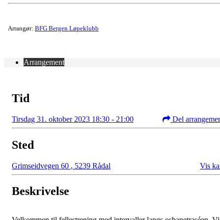
Arrangør:
BFG Bergen Løpeklubb
Arrangement
Tid
Tirsdag 31. oktober 2023 18:30 - 21:00
Del arrangeme
Sted
Grimseidvegen 60
,
5239 Rådal
Vis ka
Beskrivelse
Velkommen til fellestrening med intervaller langs osbanetraséen. Vi