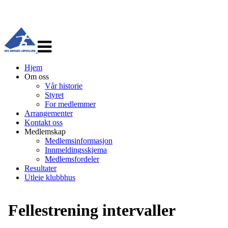
Veksle
navigasjon
Hjem
Om oss
Vår historie
Styret
For medlemmer
Arrangementer
Kontakt oss
Medlemskap
Medlemsinformasjon
Innmeldingsskjema
Medlemsfordeler
Resultater
Utleie klubbhus
Fellestrening intervaller