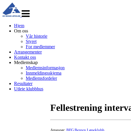
Veksle
navigasjon
Hjem
Om oss
Vår historie
Styret
For medlemmer
Arrangementer
Kontakt oss
Medlemskap
Medlemsinformasjon
Innmeldingsskjema
Medlemsfordeler
Resultater
Utleie klubbhus
Fellestrening interv
Arrangør:
BFG Bergen Løpeklubb