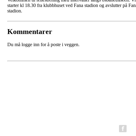
starter kl 18.30 fra klubbhuset ved Fana stadion og avslutter på Fan
stadion.
Kommentarer
Du må logge inn for å poste i veggen.
BFG Bergen Løpeklubb
Epost:
bfg.styret@gmail.com
Organisasjonsnummer: 980794199