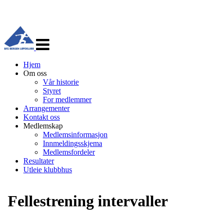
Veksle
navigasjon
Hjem
Om oss
Vår historie
Styret
For medlemmer
Arrangementer
Kontakt oss
Medlemskap
Medlemsinformasjon
Innmeldingsskjema
Medlemsfordeler
Resultater
Utleie klubbhus
Fellestrening intervaller