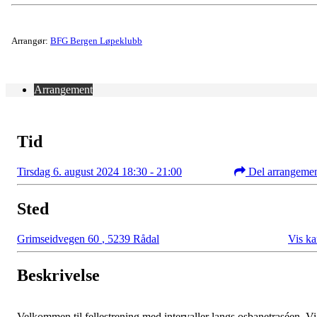
Arrangør:
BFG Bergen Løpeklubb
Arrangement
Tid
Tirsdag 6. august 2024 18:30 - 21:00
Del arrangeme
Sted
Grimseidvegen 60
,
5239 Rådal
Vis ka
Beskrivelse
Velkommen til fellestrening med intervaller langs osbanetraséen. Vi